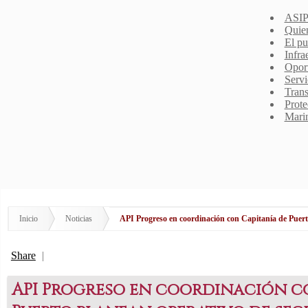
ASIP
Quie
El pu
Infra
Opor
Servi
Trans
Prote
Mari
Inicio
Noticias
API Progreso en coordinación con Capitanía de Puert
Share
|
API Progreso en coordinación c