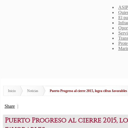
ASIP
Quie
El pu
Infra
Opor
Servi
Trans
Prote
Mari
Inicio
Noticias
Puerto Progreso al cierre 2015, logra cifras favorables
Share
|
Puerto Progreso al cierre 2015, l