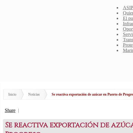
ASIP
Quie
El pu
Infra
Opor
Servi
Trans
Prote
Mari
Inicio
Noticias
Se reactiva exportación de azúcar en Puerto de Progre
Share
|
Se reactiva exportación de azúc