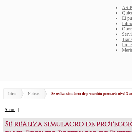
ASIP
Quie
El pu
Infra
Opor
Servi
Trans
Prote
Mari
Inicio
Noticias
Se realiza simulacro de protección portuaria nivel 3 en
Share
|
Se realiza simulacro de protecci