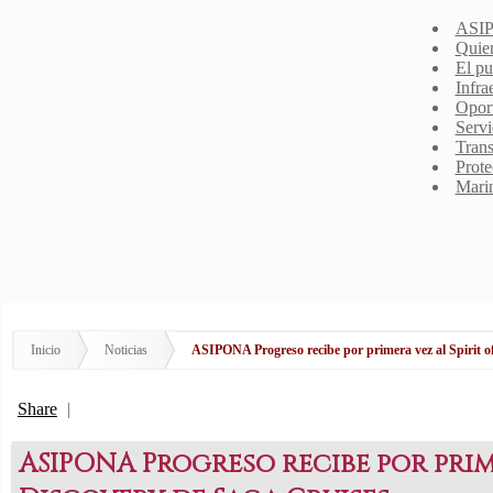
ASIP
Quie
El pu
Infra
Opor
Servi
Trans
Prote
Mari
Inicio
Noticias
ASIPONA Progreso recibe por primera vez al Spirit o
Share
|
ASIPONA Progreso recibe por prime