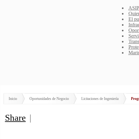
ASIP
Quie
El pu
Infra
Opor
Servi
Trans
Prote
Mari
Inicio
Oportunidades de Negocio
Licitaciones de Ingeniería
Prog
Share
|