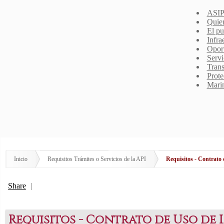
ASIP
Quie
El pu
Infra
Opor
Servi
Trans
Prote
Mari
Inicio
Requisitos Trámites o Servicios de la API
Requisitos - Contrato 
Share
|
Requisitos - Contrato de Uso de