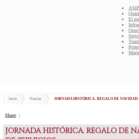
ASIP
Quie
El pu
Infra
Opor
Servi
Trans
Prote
Mari
Inicio
Noticias
JORNADA HISTÓRICA. REGALO DE NAVIDAD 
Share
|
JORNADA HISTÓRICA. REGALO DE N