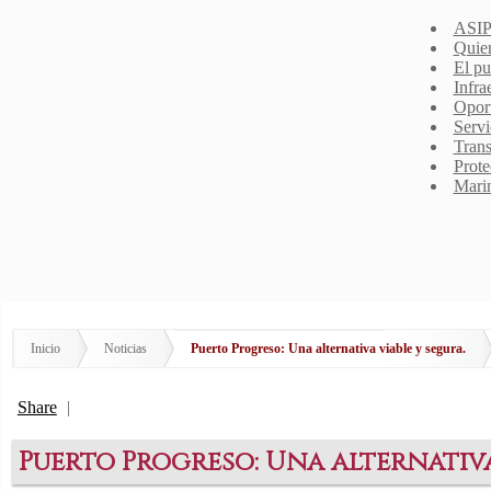
ASIP
Quie
El pu
Infra
Opor
Servi
Trans
Prote
Mari
Inicio
Noticias
Puerto Progreso: Una alternativa viable y segura.
Share
|
Puerto Progreso: Una alternativa